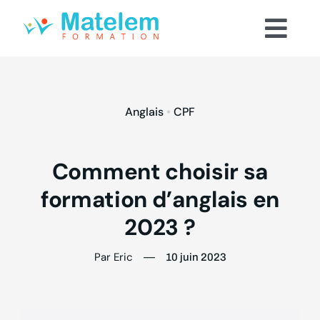
Passer
au
Togg
contenu
Notre méthode
Navi
Nos formations
Anglais
•
CPF
Le CPF
Qui sommes-nous
Comment choisir sa
formation d’anglais en
Devis et renseignements
2023 ?
Par Eric
—
10 juin 2023