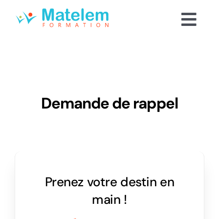
Passer
au
Togg
contenu
Notre méthode
Navi
Nos formations
Le CPF
Demande de rappel
Qui sommes-nous
Devis et renseignements
Prenez votre destin en
main !