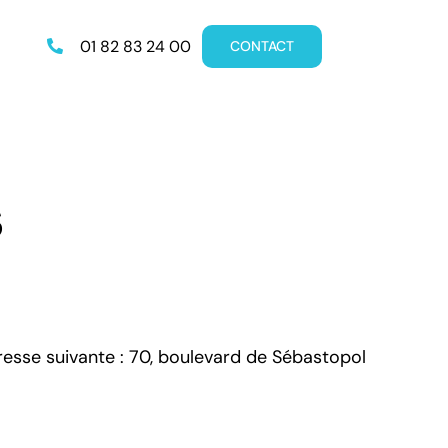
01 82 83 24 00
CONTACT
s
Allemand
Italien
resse suivante : 70, boulevard de Sébastopol